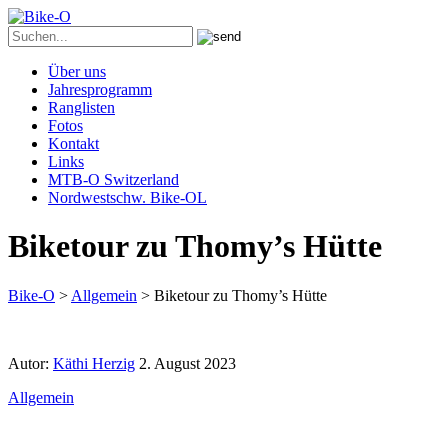
Über uns
Jahresprogramm
Ranglisten
Fotos
Kontakt
Links
MTB-O Switzerland
Nordwestschw. Bike-OL
Biketour zu Thomy’s Hütte
Bike-O
>
Allgemein
>
Biketour zu Thomy’s Hütte
Autor:
Käthi Herzig
2. August 2023
Allgemein