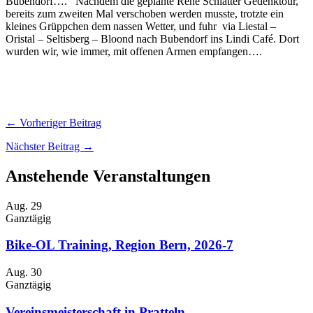
Bubendorf…. Nachdem die geplante René Schlatter Gedenktour,
bereits zum zweiten Mal verschoben werden musste, trotzte ein
kleines Grüppchen dem nassen Wetter, und fuhr via Liestal –
Oristal – Seltisberg – Bloond nach Bubendorf ins Lindi Café. Dort
wurden wir, wie immer, mit offenen Armen empfangen….
← Vorheriger Beitrag
Nächster Beitrag →
Anstehende Veranstaltungen
Aug.
29
Ganztägig
Bike-OL Training, Region Bern, 2026-7
Aug.
30
Ganztägig
Vereinsmeisterschaft in Pratteln